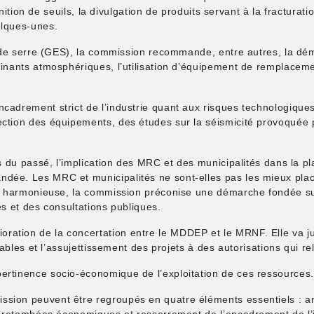
éfinition de seuils, la divulgation de produits servant à la fractura
elques-unes.
et de serre (GES), la commission recommande, entre autres, la dém
minants atmosphériques, l’utilisation d’équipement de remplaceme
cadrement strict de l’industrie quant aux risques technologiques
ction des équipements, des études sur la séismicité provoquée pa
urs du passé, l’implication des MRC et des municipalités dans la
dée. Les MRC et municipalités ne sont-elles pas les mieux placé
ion harmonieuse, la commission préconise une démarche fondée su
és et des consultations publiques.
ation de la concertation entre le MDDEP et le MRNF. Elle va j
licables et l’assujettissement des projets à des autorisations qu
ertinence socio-économique de l’exploitation de ces ressources.
sion peuvent être regroupés en quatre éléments essentiels : am