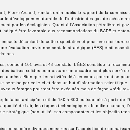
nt, Pierre Arcand, rendait enfin public le rapport de la commis
r le développement durable de l’industrie des gaz de schiste au
lement par les écologistes. Quant à l’Association pétrolière et g
nt indiqué être favorable aux recommandations du BAPE et enten
mpacts découlant de cette exploitation et pour une meilleure c
qu’une évaluation environnementale stratégique (ÉES) était esse
dations.
res, contient 101 avis et 43 constats. L’ÉES constitue la recomma
r des balises solides pour assurer un encadrement plus serré de l
es années. Bien que les activités déjà en cours pourront se pours
ue permise par celle-ci et dans un but d’information scientifique.
nouveaux forages pourront être exécutés mais de façon «réduite»
exploitation anticipée, soit de 150 à 600 puits/année à partir de
 la qualité de l’air, les risques technologiques, le milieu humain,
e stratégique (son utilité, ses composantes et les objectifs reche
mmission suggère diverses mesures sur l’acquisition de connaissan