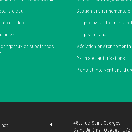
cours d’eau
Gestion environnementale
 résiduelles
Litiges civils et administrat
humides
Litiges pénaux
s dangereux et substances
Médiation environnementa
s
Permis et autorisations
Plans et interventions d’u
480, rue Saint-Georges,
inet
Saint-Jérôme (Québec) J7Z