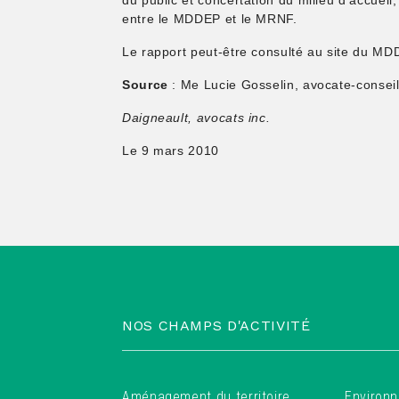
du public et concertation du milieu d’accuei
entre le MDDEP et le MRNF.
Le rapport peut-être consulté au site du M
Source
: Me Lucie Gosselin, avocate-consei
Daigneault, avocats inc.
Le 9 mars 2010
NOS CHAMPS D'ACTIVITÉ
Aménagement du territoire
Environn