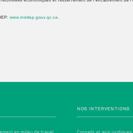
l, retombées économiques et resserrement de l’encadrement de l’
DDEP:
www.mddep.gouv.qc.ca
.
l
NOS INTERVENTIONS
ement en milieu de travail
Conseils et avis juridiques