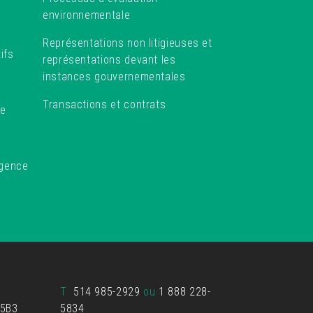
environnementale
Représentations non litigieuses et
ifs
représentations devant les
instances gouvernementales
Transactions et contrats
le
rgence
T
514 985-2929
ou
1 888 228-
 5B3
5834